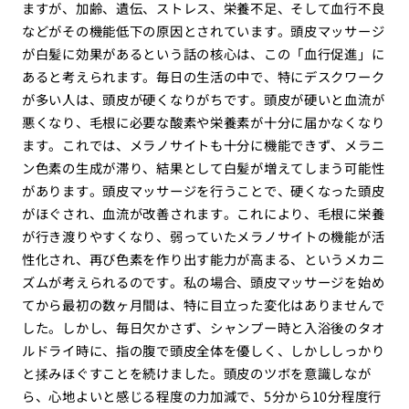
ますが、加齢、遺伝、ストレス、栄養不足、そして血行不良
などがその機能低下の原因とされています。頭皮マッサージ
が白髪に効果があるという話の核心は、この「血行促進」に
あると考えられます。毎日の生活の中で、特にデスクワーク
が多い人は、頭皮が硬くなりがちです。頭皮が硬いと血流が
悪くなり、毛根に必要な酸素や栄養素が十分に届かなくなり
ます。これでは、メラノサイトも十分に機能できず、メラニ
ン色素の生成が滞り、結果として白髪が増えてしまう可能性
があります。頭皮マッサージを行うことで、硬くなった頭皮
がほぐされ、血流が改善されます。これにより、毛根に栄養
が行き渡りやすくなり、弱っていたメラノサイトの機能が活
性化され、再び色素を作り出す能力が高まる、というメカニ
ズムが考えられるのです。私の場合、頭皮マッサージを始め
てから最初の数ヶ月間は、特に目立った変化はありませんで
した。しかし、毎日欠かさず、シャンプー時と入浴後のタオ
ルドライ時に、指の腹で頭皮全体を優しく、しかししっかり
と揉みほぐすことを続けました。頭皮のツボを意識しなが
ら、心地よいと感じる程度の力加減で、5分から10分程度行