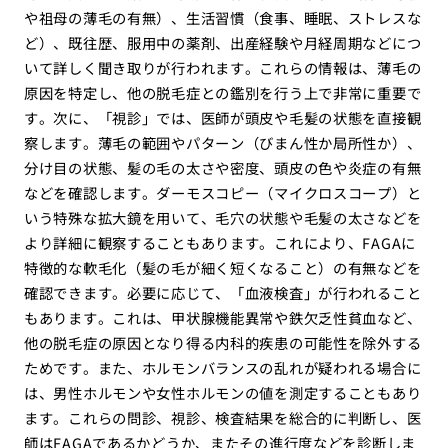
や祖母の薄毛の有無）、生活習慣（食事、睡眠、ストレスな
ど）、既往歴、服用中の薬剤、出産経験や月経周期などにつ
いて詳しく聞き取りが行われます。これらの情報は、薄毛の
原因を特定し、他の脱毛症との鑑別を行う上で非常に重要で
す。次に、「視診」では、医師が頭皮や毛髪の状態を直接観
察します。薄毛の範囲やパターン（びまん性か局所性か）、
分け目の状態、髪の毛の太さや密度、頭皮の色や炎症の有無
などを確認します。ダーモスコピー（マイクロスコープ）と
いう特殊な拡大鏡を用いて、毛穴の状態や毛髪の太さなどを
より詳細に観察することもあります。これにより、FAGAに
特徴的な軟毛化（髪の毛が細く短くなること）の有無などを
確認できます。必要に応じて、「血液検査」が行われること
もあります。これは、甲状腺機能異常や鉄欠乏性貧血など、
他の脱毛症の原因となり得る内科的疾患の可能性を除外する
ためです。また、ホルモンバランスの乱れが疑われる場合に
は、男性ホルモンや女性ホルモンの値を測定することもあり
ます。これらの問診、視診、検査結果を総合的に判断し、医
師はFAGAであるかどうか、またその進行度などを診断しま