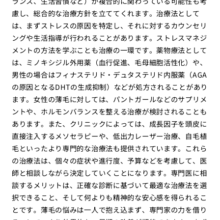
ランス、生活習慣など）が複合的に関わっている可能性も考
慮し、総合的な治療方針を立ててくれます。治療法として
は、まずストレスの原因を特定し、それに対するカウンセリ
ングや生活指導が行われることがあります。ストレスマネジ
メントの方法を学ぶことも治療の一環です。薬物療法として
は、ミノキシジル外用薬（血行促進、毛母細胞活性化）や、
男性の場合はフィナステリド・デュタステリド内服薬（AGA
の原因となるDHTの生成抑制）などが処方されることがあり
ます。女性の薄毛に対しては、パントガールなどのサプリメ
ントや、ホルモンバランスを整える治療が検討されることも
あります。また、クリニックによっては、成長因子を頭皮に
直接注入するメソセラピーや、低出力レーザー治療、自毛植
毛といったより専門的な治療法も提供されています。これら
の治療法は、個々の症状や進行度、予算などを考慮して、医
師と相談しながら決定していくことになります。専門医に相
談するメリットは、正確な診断に基づいて最適な治療法を選
択できること、そして何よりも精神的な安心感を得られるこ
とです。薄毛の悩みは一人で抱え込まず、専門家の力を借り