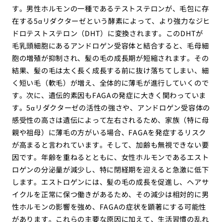
す。男性ホルモンの一種であるテストステロンが、毛包に存
在する5αリダクターゼという酵素によって、より強力なジヒ
ドロテストステロン（DHT）に変換されます。このDHTが
毛乳頭細胞にあるアンドロゲン受容体と結合すると、毛母細
胞の増殖が抑制され、髪の毛の成長期が短縮されます。その
結果、髪の毛は太く長く成長する前に抜け落ちてしまい、細
く短い毛（軟毛）が増え、全体的に薄毛が進行していくので
す。次に、遺伝的素因もFAGAの発症に大きく関わっていま
す。5αリダクターゼの活性の強さや、アンドロゲン受容体の
感受性の高さは遺伝によって左右されるため、家族（特に母
親や祖母）に薄毛の方がいる場合、FAGAを発症するリスク
が高まると言われています。そして、加齢も無視できない要
因です。年齢を重ねるとともに、女性ホルモンであるエスト
ロゲンの分泌量が減少し、特に閉経期を迎えると急激に低下
します。エストロゲンには、髪の毛の成長を促進し、ヘアサ
イクルを正常に保つ働きがあるため、その減少は相対的に男
性ホルモンの影響を強め、FAGAの症状を顕著にする可能性
があります。これらの主要な原因に加えて、生活習慣の乱れ