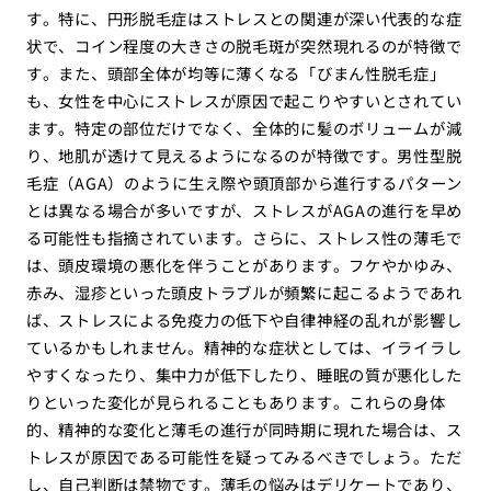
す。特に、円形脱毛症はストレスとの関連が深い代表的な症
状で、コイン程度の大きさの脱毛斑が突然現れるのが特徴で
す。また、頭部全体が均等に薄くなる「びまん性脱毛症」
も、女性を中心にストレスが原因で起こりやすいとされてい
ます。特定の部位だけでなく、全体的に髪のボリュームが減
り、地肌が透けて見えるようになるのが特徴です。男性型脱
毛症（AGA）のように生え際や頭頂部から進行するパターン
とは異なる場合が多いですが、ストレスがAGAの進行を早め
る可能性も指摘されています。さらに、ストレス性の薄毛で
は、頭皮環境の悪化を伴うことがあります。フケやかゆみ、
赤み、湿疹といった頭皮トラブルが頻繁に起こるようであれ
ば、ストレスによる免疫力の低下や自律神経の乱れが影響し
ているかもしれません。精神的な症状としては、イライラし
やすくなったり、集中力が低下したり、睡眠の質が悪化した
りといった変化が見られることもあります。これらの身体
的、精神的な変化と薄毛の進行が同時期に現れた場合は、ス
トレスが原因である可能性を疑ってみるべきでしょう。ただ
し、自己判断は禁物です。薄毛の悩みはデリケートであり、