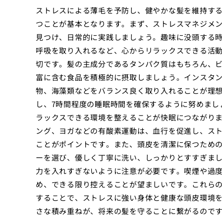
ストレスによる薄毛を予防し、健やかな髪を維持す
つことが基本となります。まず、ストレスマネジメ
見つけ、日常的に実践しましょう。趣味に没頭する
呼吸を取り入れるなど、心からリラックスできる活
切です。髪の主成分であるタンパク質はもちろん、ビ
富に含む食品を積極的に摂取しましょう。インスタ
物、海藻類などをバランス良く取り入れることが理
し、7時間程度の睡眠時間を確保するように努めまし
ラックスできる環境を整えることが快眠につながり
ング、ヨガなどの有酸素運動は、血行を促進し、ス
ことがポイントです。また、頭皮を清潔に保つため
ーを選び、優しく丁寧に洗い、しっかりとすすぎま
力を入れすぎないように注意が必要です。喫煙や過
め、できる限り控えることが望ましいです。これら
することで、ストレスに強い身体と健康な頭皮環境
さな積み重ねが、将来の髪を守ることに繋がるので