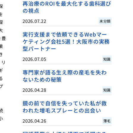
再治療のROIを最大化する歯科選び
保
の視点
を
2026.07.22
未分類
深
大
実行支援まで依頼できるWebマー
を豊
ケティング会社5選！大阪市の実務
果
型パートナー
き
2026.07.05
知識
、リ
ギ
専門家が語る生え際の産毛を失わ
る
ないための秘策
プ
2026.04.28
知識
、
鏡の前で自信を失っていた私が救
われた増毛スプレーとの出会い
続
小
2026.04.26
薄毛