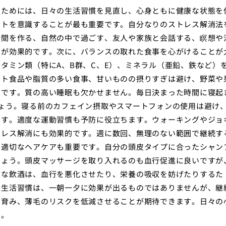
るためには、日々の生活習慣を見直し、心身ともに健康な状態を
ントを意識することが最も重要です。自分なりのストレス解消法
時間を作る、自然の中で過ごす、友人や家族と会話する、瞑想や
動が効果的です。次に、バランスの取れた食事を心がけることが
タミン類（特にA、B群、C、E）、ミネラル（亜鉛、鉄など）
ント食品や脂質の多い食事、甘いものの摂りすぎは避け、野菜や
想です。質の高い睡眠も欠かせません。毎日決まった時間に寝起
ょう。寝る前のカフェイン摂取やスマートフォンの使用は避け
ます。適度な運動習慣も予防に役立ちます。ウォーキングやジョ
トレス解消にも効果的です。週に数回、無理のない範囲で継続す
の適切なヘアケアも重要です。自分の頭皮タイプに合ったシャン
しょう。頭皮マッサージを取り入れるのも血行促進に良いですが
度な飲酒は、血行を悪化させたり、栄養の吸収を妨げたりするた
の生活習慣は、一朝一夕に効果が出るものではありませんが、継
を育み、薄毛のリスクを低減させることが期待できます。日々の
す。