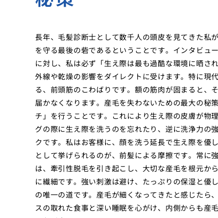
長年、毛髪診断士として数千人の頭皮を見てきた私
を守る最後の砦であるということです。インタビュ
に対し、私は必ず「生え際は最も過酷な環境に晒さ
外線や乾燥の影響をダイレクトに受けます。特に現
る、前頭筋のこわばりです。額の筋肉が固まると、
届かなくなります。産毛を失わないための最大の秘
チ」を行うことです。これにより生え際の皮膚が物
グの際に生え際を洗うのを忘れたり、逆に洗浄力の
クです。私はお客様に、顔を洗う延長で生え際を優
として挙げられるのが、前髪による摩擦です。常に
は、牽引性脱毛を引き起こし、大切な産毛を根元か
に繊細です。強い刺激は避け、たっぷりの保湿と優
の唯一の道です。産毛が細くなってきたと感じたら
スの取れた食事と深い睡眠を心がけ、内側からも産