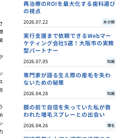
再治療のROIを最大化する歯科選び
の視点
2026.07.22
未分類
さ
問
実行支援まで依頼できるWebマー
紫
ケティング会社5選！大阪市の実務
型パートナー
が
2026.07.05
知識
ン
専門家が語る生え際の産毛を失わ
ス
ないための秘策
点
2026.04.28
知識
鏡の前で自信を失っていた私が救
う
われた増毛スプレーとの出会い
め
ン
2026.04.26
薄毛
力