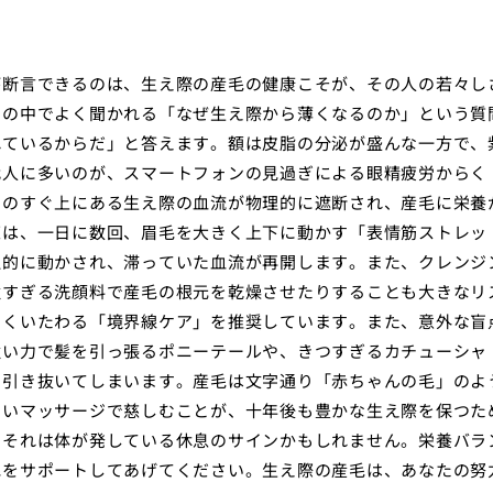
が断言できるのは、生え際の産毛の健康こそが、その人の若々し
ーの中でよく聞かれる「なぜ生え際から薄くなるのか」という質
れているからだ」と答えます。額は皮脂の分泌が盛んな一方で、
代人に多いのが、スマートフォンの見過ぎによる眼精疲労からく
そのすぐ上にある生え際の血流が物理的に遮断され、産毛に栄養
策は、一日に数回、眉毛を大きく上下に動かす「表情筋ストレッ
理的に動かされ、滞っていた血流が再開します。また、クレンジ
強すぎる洗顔料で産毛の根元を乾燥させたりすることも大きなリ
しくいたわる「境界線ケア」を推奨しています。また、意外な盲
強い力で髪を引っ張るポニーテールや、きつすぎるカチューシャ
ら引き抜いてしまいます。産毛は文字通り「赤ちゃんの毛」のよ
しいマッサージで慈しむことが、十年後も豊かな生え際を保つた
、それは体が発している休息のサインかもしれません。栄養バラ
毛をサポートしてあげてください。生え際の産毛は、あなたの努