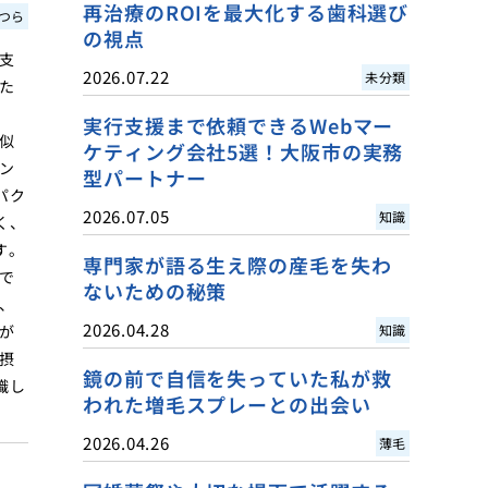
再治療のROIを最大化する歯科選び
つら
の視点
支
2026.07.22
未分類
た
実行支援まで依頼できるWebマー
似
ケティング会社5選！大阪市の実務
ン
型パートナー
パク
2026.07.05
知識
く、
す。
専門家が語る生え際の産毛を失わ
で
ないための秘策
、
2026.04.28
が
知識
摂
鏡の前で自信を失っていた私が救
識し
われた増毛スプレーとの出会い
2026.04.26
薄毛