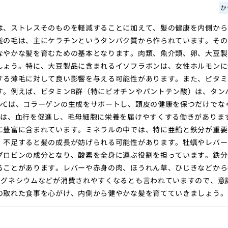
か
は、ストレスそのものを軽減することに加えて、髪の健康を内側から
髪の毛は、主にケラチンというタンパク質から作られています。その
なやかな髪を育むための基本となります。肉類、魚介類、卵、大豆製
しょう。特に、大豆製品に含まれるイソフラボンは、女性ホルモンに
する薄毛に対して良い影響を与える可能性があります。また、ビタミ
す。例えば、ビタミンB群（特にビオチンやパントテン酸）は、タン
ンCは、コラーゲンの生成をサポートし、頭皮の健康を保つだけでな
Eは、血行を促進し、毛母細胞に栄養を届けやすくする働きがありま
に豊富に含まれています。ミネラルの中では、特に亜鉛と鉄分が重要
、不足すると髪の成長が妨げられる可能性があります。牡蠣やレバー
グロビンの成分となり、酸素を全身に運ぶ役割を担っています。鉄分
ることがあります。レバーや赤身の肉、ほうれん草、ひじきなどから
マグネシウムなどが消費されやすくなるとも言われていますので、意
の取れた食事を心がけ、内側から健やかな髪を育てていきましょう。