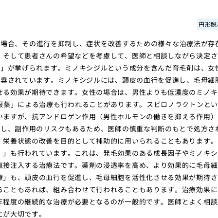
円形脱
ia）と診断された場合、その進行を抑制し、症状を改善するための様々な治療法が存
、そして患者さんの希望などを考慮して、医師と相談しながら決定さ
薬」が挙げられます。ミノキシジルという成分を含んだ育毛剤は、女
推奨されています。ミノキシジルには、頭皮の血行を促進し、毛母細
せる効果が期待できます。女性の場合は、男性よりも低濃度のミノキ
服薬」による治療も行われることがあります。スピロノラクトンと
いますが、抗アンドロゲン作用（男性ホルモンの働きを抑える作用）
だし、副作用のリスクもあるため、医師の慎重な判断のもとで処方さ
、栄養状態の改善を目的として補助的に用いられることもあります。
）」も行われています。これは、発毛効果のある成長因子やミノキシ
直接注入する治療法です。薬剤の浸透率を高め、より効果的に毛母細
療」も、頭皮の血行を促進し、毛母細胞を活性化させる効果が期待さ
ることもあれば、組み合わせて行われることもあります。治療効果に
年程度の継続的な治療が必要となるのが一般的です。医師とよく相談
とが大切です。