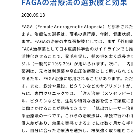
FAGAの治療法の選択肢と効果
2020.09.13
FAGA（Female Androgenetic Alopec
ます。治療法の選択は、薄毛の進行度、年齢、健康状態
ます。FAGAの治療の主な選択肢としては、まず「外用
FAGA治療薬として日本皮膚科学会のガイドラインでも
活性化させることで、発毛を促し、髪の毛を太く成長さ
ジル（一般的に1%や2%）が用いられます。次に、「内
薬剤は、元々は利尿薬や高血圧治療薬として用いられて
あるため、FAGA治療に応用されることがあります。た
す。また、鉄分や亜鉛、ビタミンなどのサプリメントが
らに、専門クリニックでは、「注入治療（メソセラピー
ル、ビタミンなどを、注射や特殊な機器を使って頭皮に
に働きかけることが期待できます。「低出力レーザー治
る治療法の一つです。これらの治療法は、単独で行われ
個人差があり、効果を実感できるまでには数ヶ月から半
し、自分に合った治療法を選択し、根気強く取り組むこ