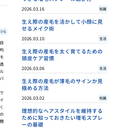
2026.03.16
知識
生え際の産毛を活かして小顔に見
せるメイク術
つら
2026.03.10
生活
目
均
生え際の産毛を太く育てるための
モ
頭皮ケア習慣
逸
2026.03.06
生活
ル
バ
生え際の産毛が薄毛のサインか見
極める方法
で
2026.03.02
知識
イ
く
理想的なヘアスタイルを維持する
の
ために知っておきたい増毛スプレ
開
ーの基礎