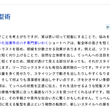
型術
か
すことを考えがちですが、実は思い切って短髪にすることで、悩みを
いた加東市のハチ専門家いわく
ショートヘアは、髪全体の長さを短く
トラストを弱め、視線を分散させる効果があります。例えば、ソフト
を短く刈り上げることで、自然な立体感を出し、てっぺんへの注目を
く短くするため、頭皮が透けて見える部分があっても、それがスタイ
えます。ツーブロックスタイルも有効な選択肢の一つです。サイドや
の量を多く見せたり、スタイリングで動きを出したりしやすくなりま
、そして何よりも清潔感を演出しやすい点です。汗をかきやすい季節
際は、てっぺんの状態を正直に伝え、それを活かせるような短髪スタ
の骨格や髪質に合った最適なバランスを見つけてくれるはずです。短
ると、その手軽さや意外な似合い方に驚くかもしれません。てっぺん
的に見える髪型を選ぶという発想の転換が、新しいスタイルへの扉を