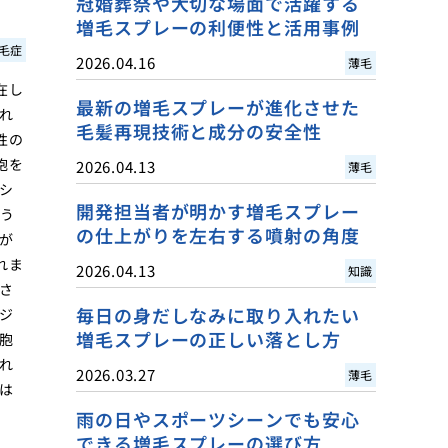
冠婚葬祭や大切な場面で活躍する
増毛スプレーの利便性と活用事例
毛症
2026.04.16
薄毛
在し
最新の増毛スプレーが進化させた
れ
毛髪再現技術と成分の安全性
性の
胞を
2026.04.13
薄毛
シ
開発担当者が明かす増毛スプレー
いう
の仕上がりを左右する噴射の角度
が
れま
2026.04.13
知識
さ
毎日の身だしなみに取り入れたい
ジ
増毛スプレーの正しい落とし方
胞
れ
2026.03.27
薄毛
は
雨の日やスポーツシーンでも安心
できる増毛スプレーの選び方