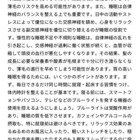
薄毛のリスクを高める可能性があります。また、睡眠は自律
神経のバランスを整える上でも重要です。日中の活動やスト
レスによって優位になった交感神経を鎮め、心身をリラック
スさせる副交感神経を優位に切り替えるのが睡眠の役割で
す。慢性的な睡眠不足や不規則な睡眠は、自律神経の乱れを
引き起こし、交感神経が過剰に働く状態が続くと、血管が収
縮して頭皮の血行が悪化しやすくなります。その結果、髪の
成長に必要な栄養素や酸素が毛根まで十分に行き渡らなくな
り、薄毛の進行を早めてしまう可能性があります。質の高い
睡眠を得るためには、いくつかのポイントがあります。ま
ず、毎日できるだけ同じ時間に就寝・起床する習慣をつけ、
体内時計を整えることが基本です。寝る前には、スマートフ
ォンやパソコン、テレビなどのブルーライトを発する機器の
使用を控えるようにしましょう。ブルーライトは覚醒作用が
あり、睡眠の質を低下させます。カフェインやアルコールの
摂取も、特に就寝前は避けるべきです。リラックス効果のあ
るぬるめのお風呂に入ったり、軽いストレッチをしたり、穏
やかな音楽を聴いたりするのも入眠をスムーズにするのに役