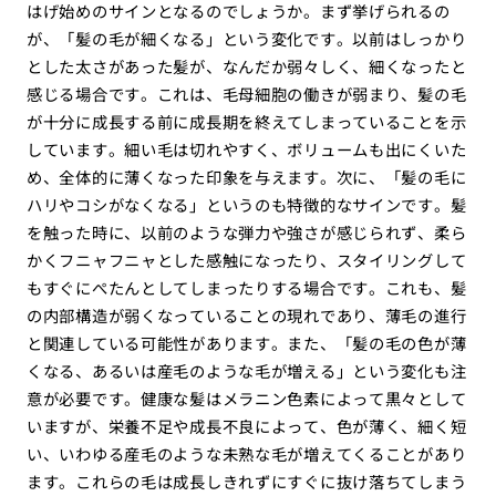
はげ始めのサインとなるのでしょうか。まず挙げられるの
が、「髪の毛が細くなる」という変化です。以前はしっかり
とした太さがあった髪が、なんだか弱々しく、細くなったと
感じる場合です。これは、毛母細胞の働きが弱まり、髪の毛
が十分に成長する前に成長期を終えてしまっていることを示
しています。細い毛は切れやすく、ボリュームも出にくいた
め、全体的に薄くなった印象を与えます。次に、「髪の毛に
ハリやコシがなくなる」というのも特徴的なサインです。髪
を触った時に、以前のような弾力や強さが感じられず、柔ら
かくフニャフニャとした感触になったり、スタイリングして
もすぐにぺたんとしてしまったりする場合です。これも、髪
の内部構造が弱くなっていることの現れであり、薄毛の進行
と関連している可能性があります。また、「髪の毛の色が薄
くなる、あるいは産毛のような毛が増える」という変化も注
意が必要です。健康な髪はメラニン色素によって黒々として
いますが、栄養不足や成長不良によって、色が薄く、細く短
い、いわゆる産毛のような未熟な毛が増えてくることがあり
ます。これらの毛は成長しきれずにすぐに抜け落ちてしまう