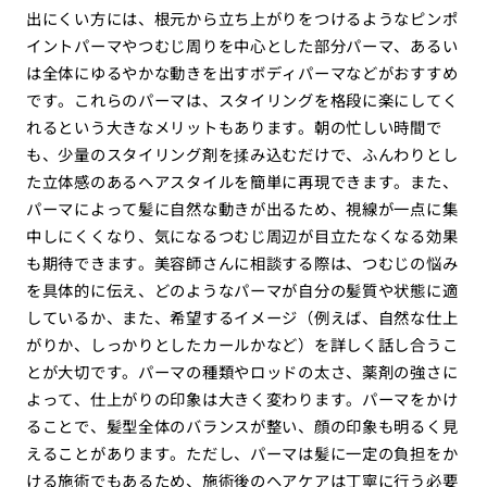
出にくい方には、根元から立ち上がりをつけるようなピンポ
イントパーマやつむじ周りを中心とした部分パーマ、あるい
は全体にゆるやかな動きを出すボディパーマなどがおすすめ
です。これらのパーマは、スタイリングを格段に楽にしてく
れるという大きなメリットもあります。朝の忙しい時間で
も、少量のスタイリング剤を揉み込むだけで、ふんわりとし
た立体感のあるヘアスタイルを簡単に再現できます。また、
パーマによって髪に自然な動きが出るため、視線が一点に集
中しにくくなり、気になるつむじ周辺が目立たなくなる効果
も期待できます。美容師さんに相談する際は、つむじの悩み
を具体的に伝え、どのようなパーマが自分の髪質や状態に適
しているか、また、希望するイメージ（例えば、自然な仕上
がりか、しっかりとしたカールかなど）を詳しく話し合うこ
とが大切です。パーマの種類やロッドの太さ、薬剤の強さに
よって、仕上がりの印象は大きく変わります。パーマをかけ
ることで、髪型全体のバランスが整い、顔の印象も明るく見
えることがあります。ただし、パーマは髪に一定の負担をか
ける施術でもあるため、施術後のヘアケアは丁寧に行う必要