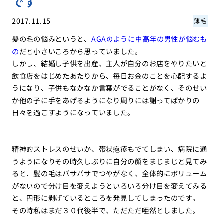
です
2017.11.15
薄毛
髪の毛の悩みというと、
AGAのように中高年の男性が悩むも
の
だと小さいころから思っていました。
しかし、結婚し子供を出産、主人が自分のお店をやりたいと
飲食店をはじめたあたりから、毎日お金のことを心配するよ
うになり、子供もなかなか言葉がでることがなく、そのせい
か他の子に手をあげるようになり周りには謝ってばかりの
日々を過ごすようになっていました。
精神的ストレスのせいか、帯状疱疹もでてしまい、病院に通
うようになりその時久しぶりに自分の顔をまじまじと見てみ
ると、髪の毛はパサパサでつやがなく、全体的にボリューム
がないので分け目を変えようといろいろ分け目を変えてみる
と、円形に剥げているところを発見してしまったのです。
その時私はまだ３０代後半で、ただただ唖然としました。